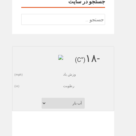
جستجو در سایت
جستجو
برای:
-١٨
(°C)
وزش باد
(mph)
رطوبت
(in)