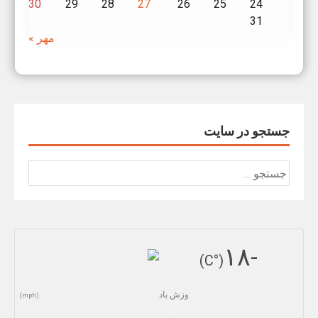
30
29
28
27
26
25
24
31
مهر »
جستجو در سایت
جستجو
برای:
-١٨
(°C)
وزش باد
(mph)