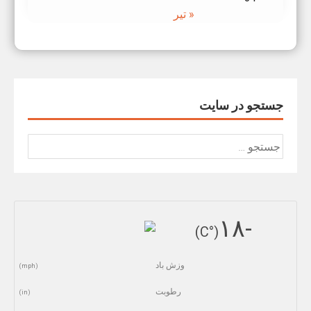
« تیر
جستجو در سایت
جستجو
برای:
-١٨
(°C)
وزش باد
(mph)
رطوبت
(in)