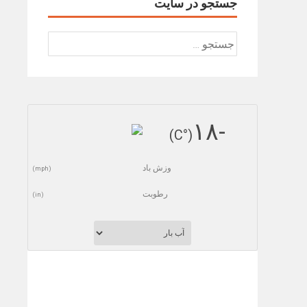
جستجو در سایت
جستجو
برای:
-١٨
(°C)
وزش باد
(mph)
رطوبت
(in)