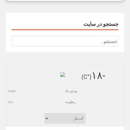
جستجو در سایت
جستجو
برای:
-١٨
(°C)
وزش باد
(mph)
رطوبت
(in)